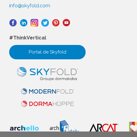
info@skyfold.com
#ThinkVertical
Portal de Skyfold